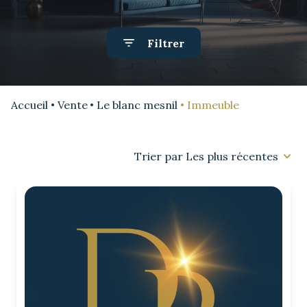
VENDU
LOCATION
Filtrer
VENTE
ESTIMATION
Accueil
Vente
Le blanc mesnil
Immeuble
EQUIPE
Trier par Les plus récentes
CONTACT
AVIS
CLIENT