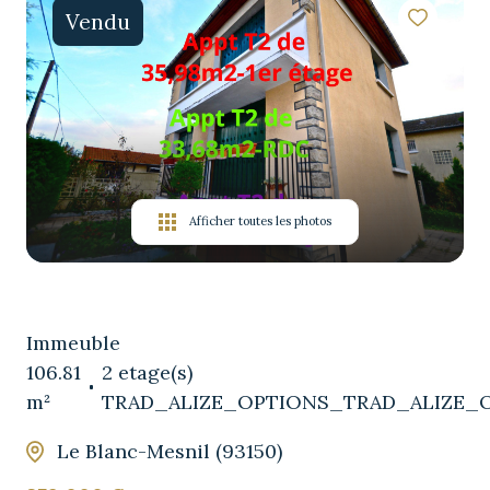
VENDU
Vendu
LOCATION
VENTE
ESTIMATION
EQUIPE
Afficher toutes les photos
CONTACT
AVIS
CLIENT
Immeuble
106.81
2 etage(s)
m²
TRAD_ALIZE_OPTIONS_TRAD_ALIZE_O
Le Blanc-Mesnil (93150)