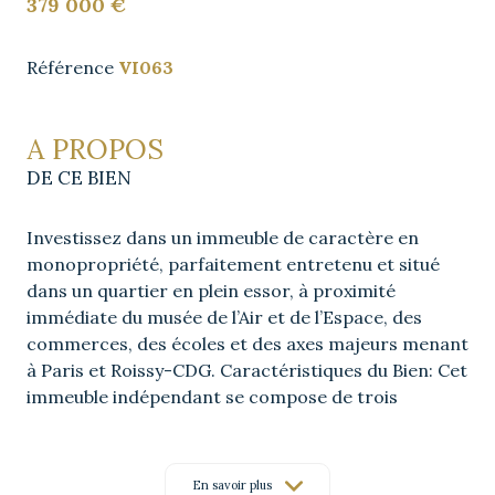
379 000 €
Référence
VI063
A PROPOS
DE CE BIEN
Investissez dans un immeuble de caractère en
monopropriété, parfaitement entretenu et situé
dans un quartier en plein essor, à proximité
immédiate du musée de l’Air et de l’Espace, des
commerces, des écoles et des axes majeurs menant
à Paris et Roissy-CDG. Caractéristiques du Bien: Cet
immeuble indépendant se compose de trois
appartements T2, chacun sur un niveau et
entièrement indépendant : • Rez-de-chaussée :
Appartement de 33,68m² loi Boutin avec balcon –
En savoir plus