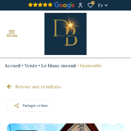
0
Fr
Menu
Accueil
Vente
Le blanc mesnil
Immeuble
ACHAT
VENDU
Retour aux résultats
IMMO
PRO
Partager ce bien
IMMO
PRO